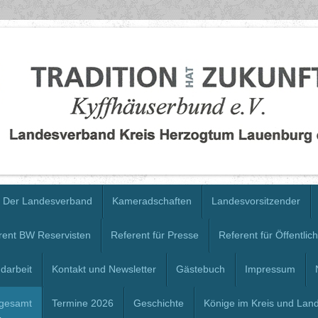
Der Landesverband
Kameradschaften
Landesvorsitzender
rent BW Reservisten
Referent für Presse
Referent für Öffentlich
darbeit
Kontakt und Newsletter
Gästebuch
Impressum
 gesamt
Termine 2026
Geschichte
Könige im Kreis und Lan