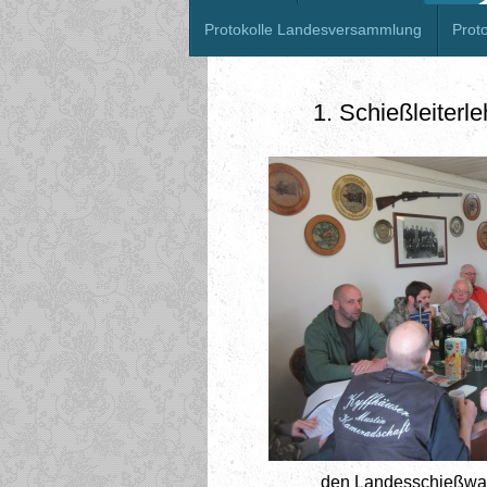
Protokolle Landesversammlung
Proto
1. Schießleiterl
den Landesschießwart