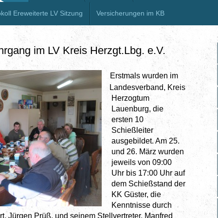
koll Ereweiterte LV Sitzung
Versicherungen im KB
ehrgang im LV Kreis Herzgt.Lbg. e.V.
Erstmals wurden im
Landesverband, Kreis
Herzogtum
Lauenburg, die
ersten 10
Schießleiter
ausgebildet. Am 25.
und 26. März wurden
jeweils von 09:00
Uhr bis 17:00 Uhr auf
dem Schießstand der
KK Güster, die
Kenntnisse durch
, Jürgen Prüß, und seinem Stellvertreter, Manfred