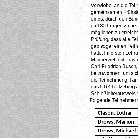
Verwiebe, an die Teil
gemeinsamen Frühstüc
eines, durch den Bun
galt 80 Fragen zu be
möglichen zu erreich
Prüfung, dass alle Te
gab sogar einen Teiln
hatte. Im ersten Leh
Männerwelt mit Bravu
Carl-Friedrich Busch
beizuwohnen, um sich
die Teilnehmer gilt a
das DRK Ratzeburg a
Schießleiterausweis
Folgende Teilnehmer wa
Clasen, Lothar
Drews, Marion
Drews, Michael