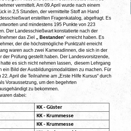
nehmer vermittelt. Am 09.April wurde nach einem
k in 2,5 Stunden, der vermittelte Stoff an Hand
desschießwart erstellten Fragenkatalog, abgefragt. Es
antworten und mindestens 195 Punkte von 223
en. Der Landesschießwart konstatierte nach der
ilnehmer das Ziel
„ Bestanden
“ erreicht haben. Es
ehmer, der die höchstmögliche Punktzahl erreicht
rgang waren auch zwei Kameradinnen, die sich in der
r der Prüfung gestellt haben. Der Landesvorsitzende,
, hatte es sich nicht nehmen lassen, diesem Lehrgang
 ein Bild der Ausbildungsmodalitäten zu machen. Für
m 22. April die Teilnahme am „Erste Hilfe Kursus“ durch
ls Voraussetzung, um den begehrten
 ausgehändigt zu bekommen.
ren dabei:
KK - Güster
KK - Krummesse
KK - Krummesse