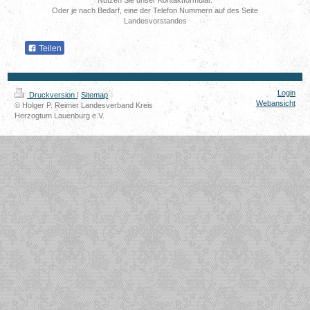
Oder je nach Bedarf, eine der Telefon Nummern auf des Seite
Landesvorstandes
Teilen
Login
Druckversion
|
Sitemap
Webansicht
© Holger P. Reimer Landesverband Kreis
Herzogtum Lauenburg e.V.