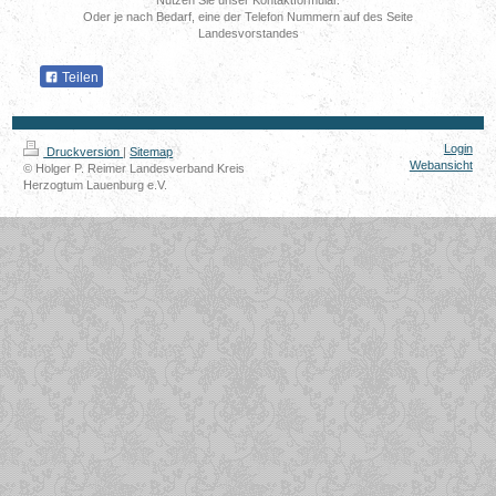
Oder je nach Bedarf, eine der Telefon Nummern auf des Seite
Landesvorstandes
Teilen
Login
Druckversion
|
Sitemap
Webansicht
© Holger P. Reimer Landesverband Kreis
Herzogtum Lauenburg e.V.