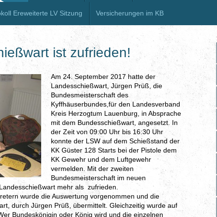
koll Ereweiterte LV Sitzung
Versicherungen im KB
art ist zufrieden!
Am 24. September 2017 hatte der
Landesschießwart, Jürgen Prüß, die
Bundesmeisterschaft des
Kyffhäuserbundes,für den Landesverband
Kreis Herzogtum Lauenburg, in Absprache
mit dem Bundesschießwart, angesetzt. In
der Zeit von 09:00 Uhr bis 16:30 Uhr
konnte der LSW auf dem Schießstand der
KK Güster 128 Starts bei der Pistole dem
KK Gewehr und dem Luftgewehr
vermelden. Mit der zweiten
Bundesmeisterschaft im neuen
 Landesschießwart mehr als zufrieden.
tretern wurde die Auswertung vorgenommen und die
, durch Jürgen Prüß, übermittelt. Gleichzeitig wurde auf
Wer Bundeskönigin oder König wird und die einzelnen