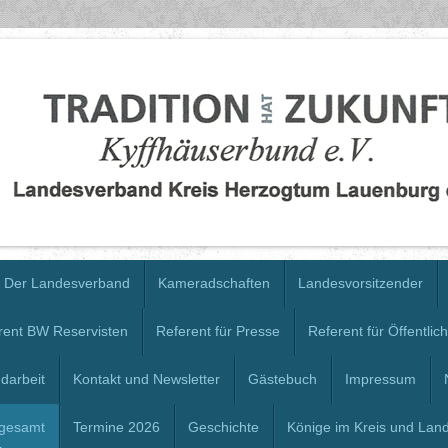
Der Landesverband
Kameradschaften
Landesvorsitzender
rent BW Reservisten
Referent für Presse
Referent für Öffentlich
darbeit
Kontakt und Newsletter
Gästebuch
Impressum
 gesamt
Termine 2026
Geschichte
Könige im Kreis und Lan