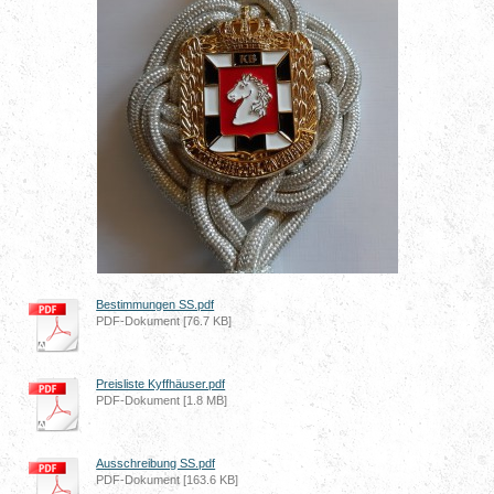
Bestimmungen SS.pdf
PDF-Dokument [76.7 KB]
Preisliste Kyffhäuser.pdf
PDF-Dokument [1.8 MB]
Ausschreibung SS.pdf
PDF-Dokument [163.6 KB]