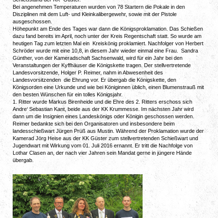
Bei angenehmen Temperaturen wurden von 78 Startern die Pokale in den
Disziplinen mit dem Luft- und Kleinkalibergewehr, sowie mit der Pistole
ausgeschossen.
Höhepunkt am Ende des Tages war dann die Königsproklamation. Das Schießen
dazu fand bereits im April, noch unter der Kreis Regentschaft statt. So wurde am
heutigen Tag zum letzten Mal ein Kreiskönig proklamiert. Nachfolger von Herbert
Schröder wurde mit eine 10,8, in diesem Jahr wieder einmal eine Frau. Sandra
Günther, von der Kameradschaft Sachsenwald, wird für ein Jahr bei den
Veranstaltungen der Kyffhäuser die Königskette tragen. Der stellvertretende
Landesvorsitzende, Holger P. Reimer, nahm in Abwesenheit des
Landesvorsitzenden die Ehrung vor. Er übergab die Königskette, den
Königsorden eine Urkunde und wie bei Königinnen üblich, einen Blumenstrauß mit
den besten Wünschen für ein tolles Königsjahr.
1. Ritter wurde Markus Birenheide und die Ehre des 2. Ritters erschoss sich
Andre‘ Sebastian Kant, beide aus der KK Krummesse. Im nächsten Jahr wird
dann um die Insignien eines Landeskönigs oder Königin geschossen werden.
Reimer bedankte sich bei den Organisatoren und insbesondere beim
landesschießwart Jürgen Prüß aus Mustin. Während der Proklamation wurde der
Kamerad Jörg Heise aus der KK Güster zum stellvertretenden Schießwart und
Jugendwart mit Wirkung vom 01. Juli 2016 ernannt. Er tritt die Nachfolge von
Lothar Clasen an, der nach vier Jahren sein Mandat gerne in jüngere Hände
übergab.